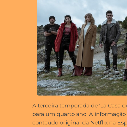
A terceira temporada de ‘La Casa d
para um quarto ano. A informação f
conteúdo original da Netflix na Es