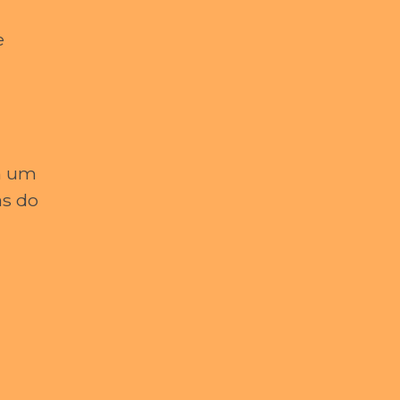
e
am um
as do