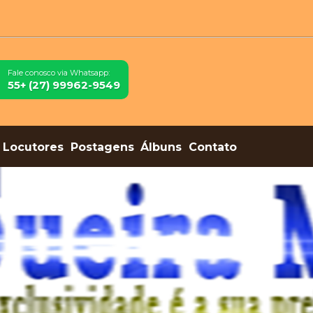
Fale conosco via Whatsapp:
55+ (27) 99962-9549
Locutores
Postagens
Álbuns
Contato