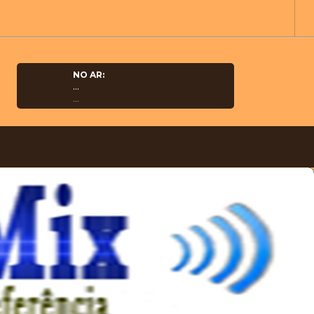
NO AR:
...
...