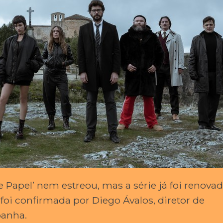
e Papel’ nem estreou, mas a série já foi renova
oi confirmada por Diego Ávalos, diretor de
panha.