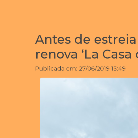
Antes de estreia
renova ‘La Casa 
Publicada em: 27/06/2019 15:49