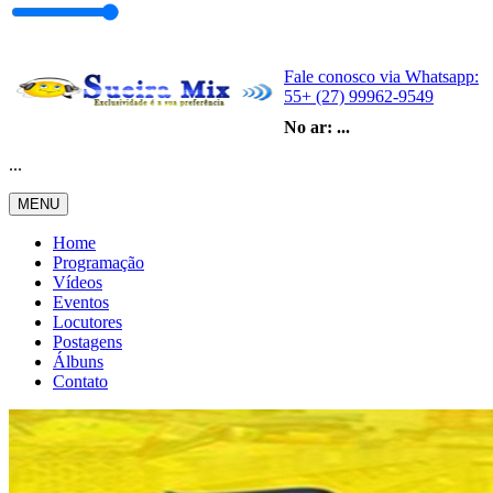
Fale conosco via Whatsapp:
55+ (27) 99962-9549
No ar:
...
...
MENU
Home
Programação
Vídeos
Eventos
Locutores
Postagens
Álbuns
Contato