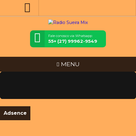
Fale conosco via Whatsapp:
55+ (27) 99962-9549
MENU
Adsence