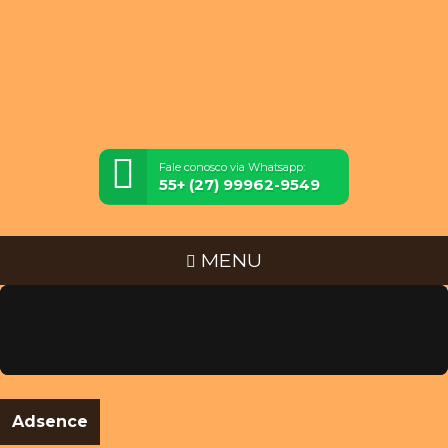
Fale conosco via Whatsapp:
55+ (27) 99962-9549
MENU
Adsence