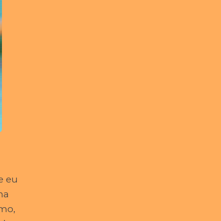
e eu
na
amo,