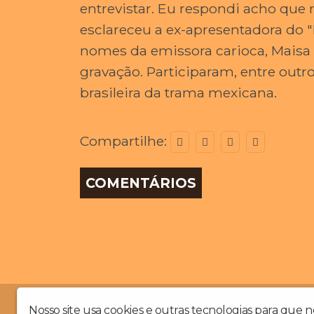
entrevistar. Eu respondi acho que 
esclareceu a ex-apresentadora do 
nomes da emissora carioca, Maisa r
gravação. Participaram, entre outr
brasileira da trama mexicana.
Compartilhe:
COMENTÁRIOS
A Exclusividade é a sua Preferência
Nosso site usa cookies e outras tecnologias para que 