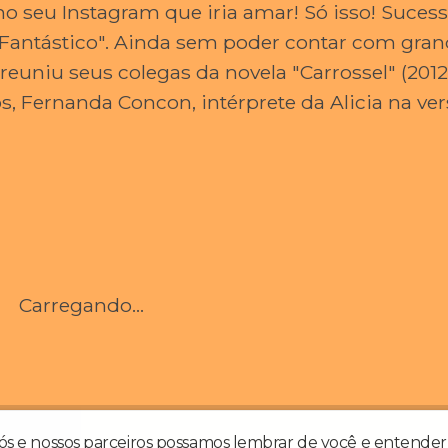
no seu Instagram que iria amar! Só isso! Sucess
"Fantástico". Ainda sem poder contar com gra
euniu seus colegas da novela "Carrossel" (201
os, Fernanda Concon, intérprete da Alicia na ve
Carregando...
nós e nossos parceiros possamos lembrar de você e entender 