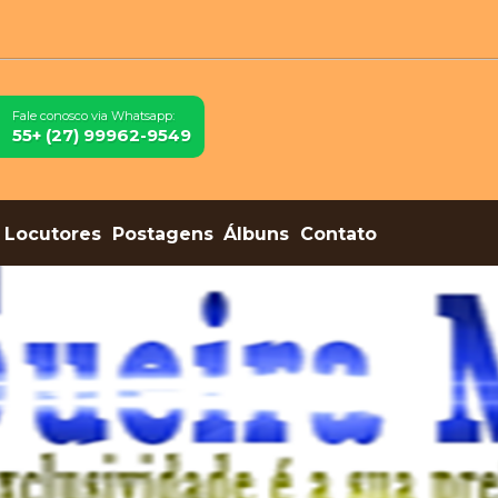
Fale conosco via Whatsapp:
55+ (27) 99962-9549
Locutores
Postagens
Álbuns
Contato