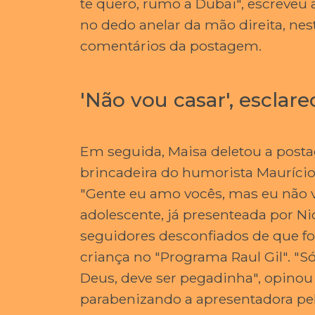
te quero, rumo a Dubai", escreveu 
no dedo anelar da mão direita, nest
comentários da postagem.
'Não vou casar', esclar
Em seguida, Maisa deletou a postag
brincadeira do humorista Maurício
"Gente eu amo vocês, mas eu não vo
adolescente, já presenteada por Ni
seguidores desconfiados de que fos
criança no "Programa Raul Gil". "
Deus, deve ser pegadinha", opin
parabenizando a apresentadora pel