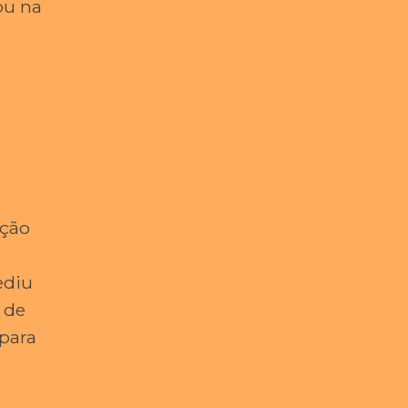
ou na
ação
ediu
 de
 para