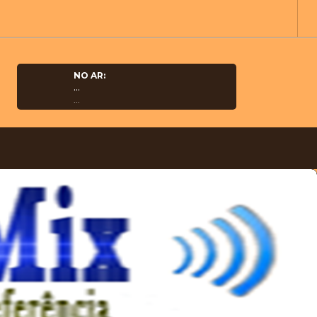
NO AR:
...
...