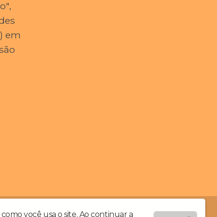
o",
ndes
2) em
rsão
como você usa o site. Ao continuar a