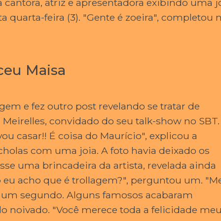
a cantora, atriz e apresentadora exibindo uma j
a quarta-feira (3). "Gente é zoeira", completou 
eceu Maisa
em e fez outro post revelando se tratar de
 Meirelles, convidado do seu talk-show no SBT.
u casar!! É coisa do Maurício", explicou a
cholas com uma joia. A foto havia deixado os
se uma brincadeira da artista, revelada ainda
Só eu acho que é trollagem?", perguntou um. "M
ou um segundo. Alguns famosos acabaram
o noivado. "Você merece toda a felicidade me