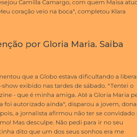
", desejou Camilla Camargo, com quem Maisa atu
 "Meu coração veio na boca", completou Klara
nção por Gloria Maria. Saiba
entou que a Globo estava dificultando a liber
k-show exibido nas tardes de sábado. "Tentei o
ine - que é minha amiga. Até a Gloria Maria p
 foi autorizado ainda", disparou a jovem, dona
ois, a jornalista afirmou não ter se convidado
 amo! Mas desculpe. Não pedi para ir no seu
 tinha dito que um dos seus sonhos era me