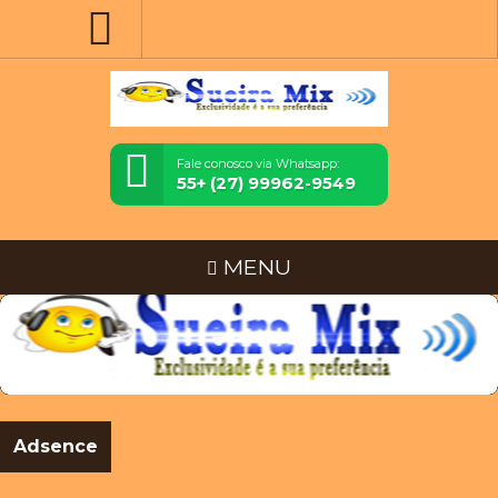
Fale conosco via Whatsapp:
55+ (27) 99962-9549
MENU
Adsence